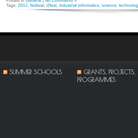
Posted in
General
|
No Comments »
Tags:
2012
,
festival
,
i2fest
,
industrial informatics
,
science
,
technolo
SUMMER SCHOOLS
GRANTS, PROJECTS,
PROGRAMMES