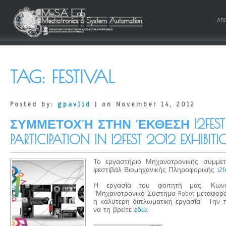
AB
TAG:
FESTIVAL
Posted by:
gpavlid
| on November 14, 2012
ΣΥΜΜΕΤΟΧΉ ΣΤΗΝ ΈΚΘΕΣΗ I2FEST
PARTICIPATION IN I2FEST 2012 EXHIBIT
Το εργαστήριο Μηχανοτρονικής συμμετε
φεστιβάλ Βιομηχανικής Πληροφορικής
i2f
Η εργασία του φοιτητή μας, Κωνσ
“Μηχανοτρονικό Σύστημα Robot μεταφορ
η καλύτερη διπλωματική εργασία! Την 
να τη βρείτε
εδώ
.